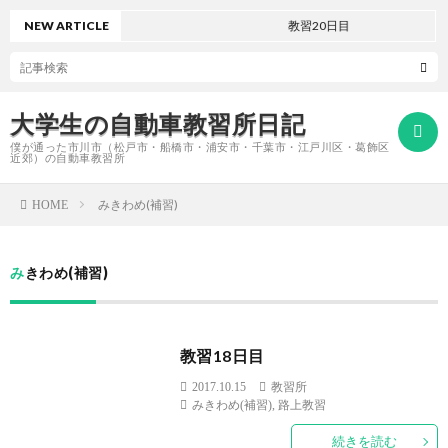
NEW ARTICLE
教習20日目
大学生の自動車教習所日記
僕が通った市川市（松戸市・船橋市・浦安市・千葉市・江戸川区・葛飾区
近郊）の自動車教習所
みきわめ(補習)
HOME
ホ
みきわめ(補習)
ー
プ
ム
ロ
教習18日目
2017.10.15
教習所
フ
みきわめ(補習)
,
路上教習
続きを読む