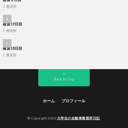
教習所
教習19日目
教習所
教習18日目
教習所
Back to Top
ホーム
プロフィール
© Copyright 2026
大学生の自動車教習所日記
.